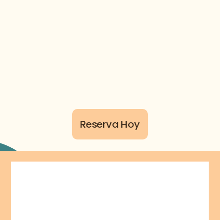
Productos para Mascotas
Snacks, champús, juguetes y mucho
más. Todo lo que tu mejor amigo
necesita, cuidadosamente
seleccionado y disponible en un
mismo lugar.
Reserva Hoy