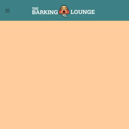
¡Mucho más que
grooming!
The Barking Lounge es el destino
favorito de todos los perritxs:
grooming, spa, hotel y cariño
ilimitado.
Reserva Hoy